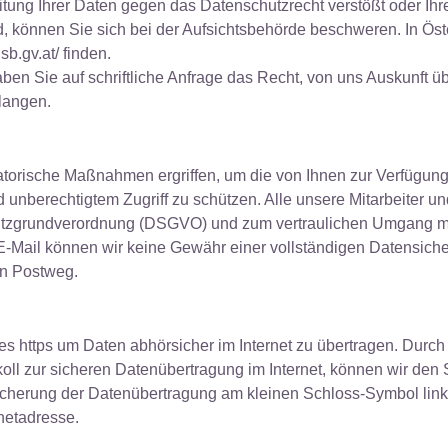
itung Ihrer Daten gegen das Datenschutzrecht verstößt oder Ih
nd, können Sie sich bei der Aufsichtsbehörde beschweren. In Öst
b.gv.at/ finden.
ben Sie auf schriftliche Anfrage das Recht, von uns Auskunft üb
langen.
atorische Maßnahmen ergriffen, um die von Ihnen zur Verfügun
d unberechtigtem Zugriff zu schützen. Alle unsere Mitarbeiter u
chutzgrundverordnung (DSGVO) und zum vertraulichen Umgang 
r E-Mail können wir keine Gewähr einer vollständigen Datensic
en Postweg.
es https um Daten abhörsicher im Internet zu übertragen. Durc
ll zur sicheren Datenübertragung im Internet, können wir den S
icherung der Datenübertragung am kleinen Schloss-Symbol li
rnetadresse.