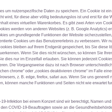
 um nutzerspezifische Daten zu speichern. Ein Cookie ist ei
ird, für diese aber völlig bedeutungslos ist und erst für die
nhalt eines virtuellen Warenkorbes. Es gibt zwei Arten von Coo
Cookies werden von anderen Websites (z. B. Google Analytics) er
ies um grundlegende Funktionen der Website sicherzustellen, 
rientierte Cookies um das Benutzererlebnis zu verbessern. Wir
Cookies bleiben auf Ihrem Endgerät gespeichert, bis Sie diese l
rkennen. Wenn Sie dies nicht wünschen, so können Sie Ihren 
e dies nur im Einzelfall erlauben. Sie können jederzeit Cookies
eren. Die Vorgangsweise dazu ist nach Browser unterschiedlich
schen chrome“ oder „cookies deaktivieren chrome“ im Falle ei
sers, z. B. edge, firefox, safari aus. Wenn Sie uns generell ni
en, können manche Funktionen und Seiten nicht wie erwartet fun
-19-Infektion bei einem Konzert sind wir berechtigt, Namen un
 den COVID-19-Beauftragten sowie an die Gesundheitsbehörde