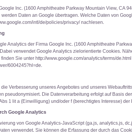
oogle Inc. (1600 Amphitheatre Parkway Mountain View, CA 94
te werden Daten an Google übertragen. Welche Daten von Googl
w.google.com/intl/de/policies/privacy/ nachlesen.
ng
gle Analytics der Firma Google Inc. (1600 Amphitheatre Park
Dabei verwendet Google Analytics zielorientierte Cookies. Näh
nden Sie unter http://www.google.com/analytics/terms/de.html 
nswer/6004245?hl=de.
die Verbesserung unseres Angebotes und unseres Webauftritts.
ten pseudonymisiert. Die Datenverarbeitung erfolgt auf Basis 
 1 lit a (Einwilligung) und/oder f (berechtigtes Interesse) d
rch Google Analytics
vierung von Google Analytics-JavaScript (ga.js, analytics.js, d
 Daten verwendet. Sie können die Erfassung der durch das Cook