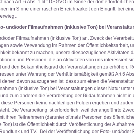
 nach Art. 6 Abs. 1 lit f DSGVO im Sinne der dort erforderliche
n im Sinne einer raschen Erreichbarkeit den Eingriff, bei eine
erwiegt.
- und/oder Filmaufnahmen (inklusive Ton) bei Veranstalt
und/oder Filmaufnahmen (inklusive Ton) an. Zweck der Verarbeitu
gen sowie Verwendung im Rahmen der Öffentlichkeitsarbeit, um
lichkeit bekannt zu machen, unsere diesbezüglichen Aktivitäten 
ionen und Personen, die an Aktivitäten von uns interessiert s
lt und den Bekanntheitsgrad der Veranstaltungen zu erhöhen. R
ressen unter Wahrung der Verhältnismäßigkeit gemäß Art 6 Abs.
 denen davon auszugehen ist, dass zum einen die Veranstaltun
ahmen (inklusive Ton) bei Veranstaltungen dieser Natur unter
nd zum anderen die Verarbeitung der Bildaufnahmen nicht in d
für diese Personen keine nachteiligen Folgen ergeben und zudem
ht. Die Verarbeitung ist erforderlich, weil der angeführte Zweck
mit ihren Teilnehmern (darunter oftmals Personen des öffentlic
 Ton) ist die Öffentlichkeit durch Veröffentlichung der Aufnahm
 Rundfunk und TV. Bei der Veröffentlichung der Foto- und/oder